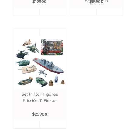
Helicóptero
$
19900
$
21900
Set Militar Figuras
Fricción 11 Piezas
$
25900