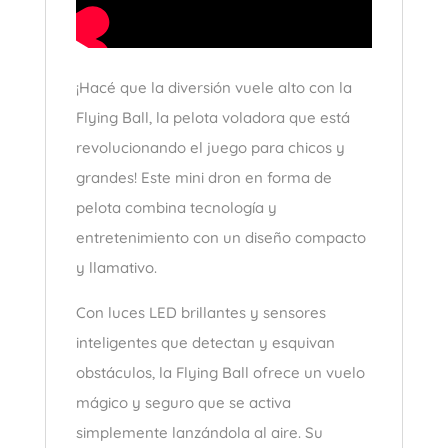
¡Hacé que la diversión vuele alto con la
Flying Ball, la pelota voladora que está
revolucionando el juego para chicos y
grandes! Este mini dron en forma de
pelota combina tecnología y
entretenimiento con un diseño compacto
y llamativo.
Con luces LED brillantes y sensores
inteligentes que detectan y esquivan
obstáculos, la Flying Ball ofrece un vuelo
mágico y seguro que se activa
simplemente lanzándola al aire. Su