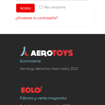
Recuérdame
Acceso
¿Olvidaste la contraseña?
Ecommerce
Aerotoys derechos reservados 2022.
Fábrica y venta mayorista