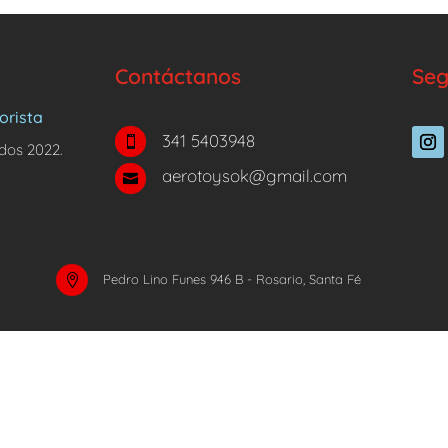
Contáctanos
Seg
orista
341 5403948

dos 2022.
aerotoysok@gmail.com

Pedro Lino Funes 946 B - Rosario, Santa Fé
