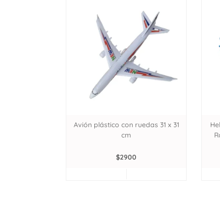
Avión plástico con ruedas 31 x 31
He
cm
R
$
2900