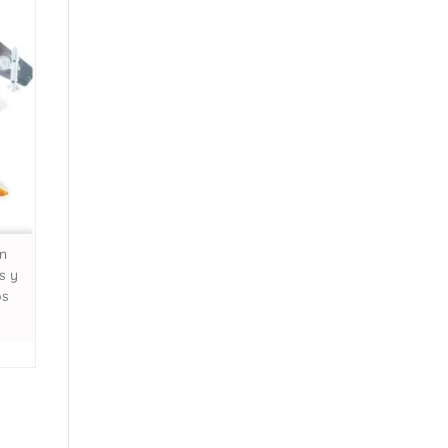
n
s y
os