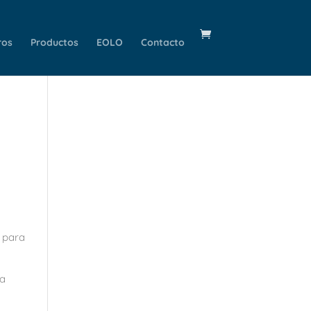
ros
Productos
EOLO
Contacto
s para
la