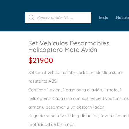
Búsqueda
de
Inicio
Nosot
productos
Set Vehículos Desarmables
Helicóptero Moto Avión
$
21900
Set con 3 vehículos fabricados en plástico super
resistente ABS.
Contiene 1 avión, 1 base para el avión, 1 moto, 1
helicóptero. Cada uno con sus respectivos tornillo
armar y desarmar y un destornillador.
Juguete super divertido y didáctico, favoreciendo 
motricidad de los niños.