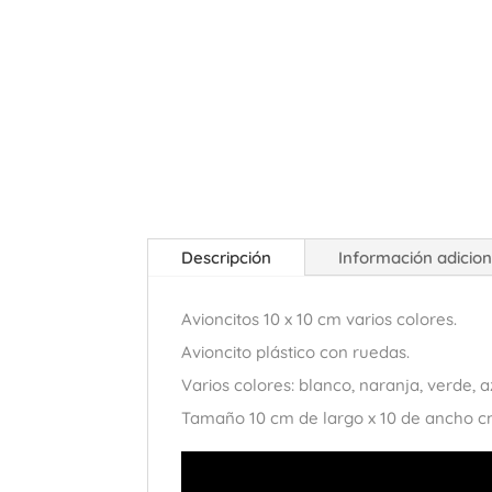
Descripción
Información adicion
Avioncitos 10 x 10 cm varios colores.
Avioncito plástico con ruedas.
Varios colores: blanco, naranja, verde, a
Tamaño 10 cm de largo x 10 de ancho c