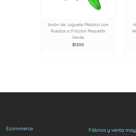
Avión de Juguete Plástico con
A
Ruedas a Fricción Pequeño
W
Verde
$
1200
Ecommerce
Fábrica y venta may