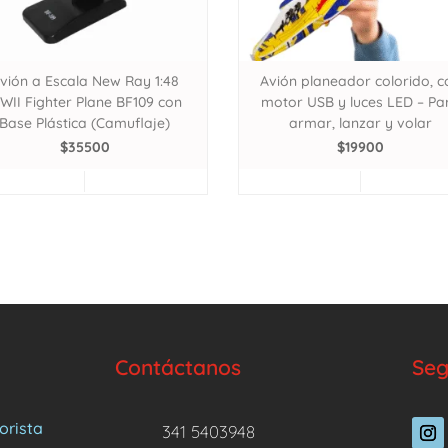
vión a Escala New Ray 1:48
Avión planeador colorido, c
WII Fighter Plane BF109 con
motor USB y luces LED – Pa
Base Plástica (Camuflaje)
armar, lanzar y volar
$
35500
$
19900
Contáctanos
Seg
orista
341 5403948