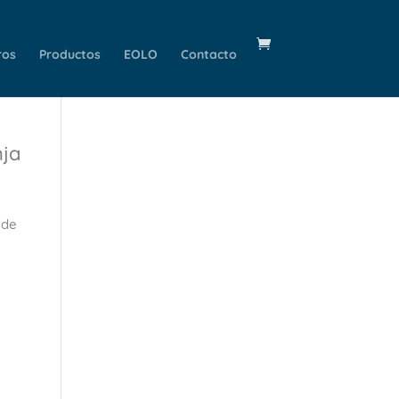
ros
Productos
EOLO
Contacto
nja
 de