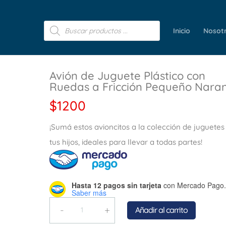
Búsqueda
de
Inicio
Nosot
productos
Avión de Juguete Plástico con
Ruedas a Fricción Pequeño Nara
$
1200
¡Sumá estos avioncitos a la colección de juguetes
tus hijos, ideales para llevar a todas partes!
Hasta 12 pagos sin tarjeta
con Mercado Pago.
Saber más
Quantity
Añadir al carrito