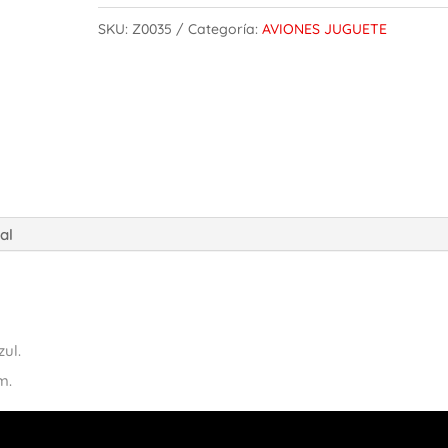
SKU:
Z0035
Categoría:
AVIONES JUGUETE
al
zul.
m.